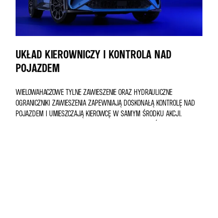
UKŁAD KIEROWNICZY I KONTROLA NAD
POJAZDEM
WIELOWAHACZOWE TYLNE ZAWIESZENIE ORAZ HYDRAULICZNE
OGRANICZNIKI ZAWIESZENIA ZAPEWNIAJĄ DOSKONAŁĄ KONTROLĘ NAD
POJAZDEM I UMIESZCZAJĄ KIEROWCĘ W SAMYM ŚRODKU AKCJI.
SPECJALNIE OPRACOWANE PODWOZIE ZAPEWNIA NIEZRÓWNANIE ŁATWĄ
PRECYZJĘ PROWADZENIA. KAŻDY ZAKRĘT POKONYWANY JEST Z
ŁATWOŚCIĄ, KAŻDY TOR JAZDY KREŚLONY JEST Z PŁYNNOŚCIĄ,
PRZYPOMINAJĄC WRAŻENIA Z PRAWDZIWEGO SPORTOWEGO COUPÉ.
A290 ŁĄCZY KOMFORT ELEKTRYCZNEGO KOMPAKTU Z PRECYZJĄ POJAZDU
STWORZONEGO DLA CZYSTEJ PRZYJEMNOŚCI.
WRAŻENIA Z JAZDY PREMIUM