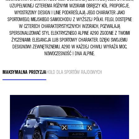
UZUPEŁNIONEJ CZTEREMA RÓŻNYMI WZORAMI OBRĘCZY KÓŁ. PROPORCJE,
WYOSTRZONY DESIGN I LINIE PODKREŚLAJĄ JEGO CHARAKTER JAKO
SPORTOWEGO, MIEJSKIEGO SAMOCHODU Z WYŻSZEJ PÓŁKI. FELGI, DOSTĘPNE
W CZTERECH CHARAKTERYSTYCZNYCH WZORACH, POZWALAJĄ
SPERSONALIZOWAĆ STYL ELEKTRYCZNEGO ALPINE A290 ZGODNIE Z TWOIMI
ŻYCZENIAMI: ELEGANCJA LUB SPORTOWY CHARAKTER. DZIĘKI SWOJEMU
DESIGNOWI ZEWNĘTRZNEMU, A290 W KAŻDEJ CHWILI WYRAŻA MOC,
NOWOCZESNOŚĆ I DNA ALPINE.
MAKSYMALNA PRECYZJA
HOŁD DLA SPORTÓW RAJDOWYCH