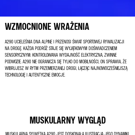
WZMOCNIONE WRAŻENIA
A290 UCIELEŚNIA DNA ALPINE I PRZENOSI ŚWIAT SPORTOWEJ RYWALIZACJI
NA DROGĘ. KAŻDA PODRÓŻ STAJE SIĘ WYJĄTKOWYM DOŚWIADCZENIEM
SENSORYCZNYM: KONTROLOWANA WYDAJNOŚĆ ELEKTRYCZNA, ZWINNE
PODWOZIE. A290 NIE OGRANICZA SIĘ TYLKO DO MOBILNOŚCI, ON SPRAWIA, ŻE
WIBRUJESZ W RYTM PRZEMIERZANEJ DROGI, ŁĄCZĄC NAJNOWOCZEŚNIEJSZĄ
TECHNOLOGIĘ I AUTENTYCZNE EMOCJE.
MUSKULARNY WYGLĄD
MUSKULARNA SYLWETKA A290 JEST DOSKONAŁĄ ILUSTRACJĄ JEGO DYNAMIKI,