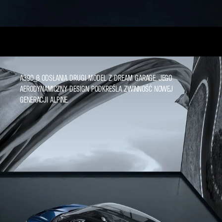
A390_Β ODSŁANIA DRUGI MODEL Z DREAM GARAGE. JEGO
AERODYNAMICZNY DESIGN PODKREŚLA ZWINNOŚĆ NOWEJ
GENERACJI ALPINE.