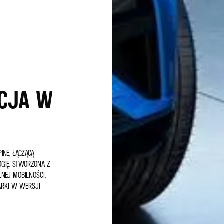
CJA W
A
NE, ŁĄCZĄCĄ
OGIĘ. STWORZONA Z
NEJ MOBILNOŚCI,
ARKI W WERSJI