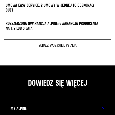
UMOWA EASY SERVICE. 2 UMOWY W JEDNEJ TO DOSKONAŁY
DUET
ROZSZERZONA GWARANCJA ALPINE: GWARANCJA PRODUCENTA
Gwarancja producenta może zostać rozszerzona, podobnie jak czynności
NA 1, 2 LUB 3 LATA
objęte umową serwisową.
Łączy w sobie wszystkie zalety rozszerzonej gwarancji i umów
serwisowych.
Gwarancja producenta może zostać przedłużona o 1, 2 lub 3 lata.
ZOBACZ WSZYSTKIE PYTANIA
Nieprzewidziane zdarzenia obejmują wymianę i naprawę części
mechanicznych, elektronicznych i elektrycznych.
Assistance Alpine jest dostępna 24h/7, zapewniając samochód zastępczy
na 3 dni w przypadku awarii.
DOWIEDZ SIĘ WIĘCEJ
MY ALPINE