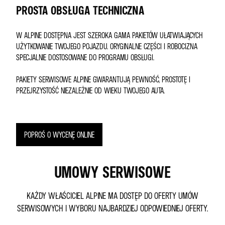
PROSTA OBSŁUGA TECHNICZNA
W ALPINE DOSTĘPNA JEST SZEROKA GAMA PAKIETÓW UŁATWIAJĄCYCH
UŻYTKOWANIE TWOJEGO POJAZDU. ORYGINALNE CZĘŚCI I ROBOCIZNA
SPECJALNIE DOSTOSOWANE DO PROGRAMU OBSŁUGI.
PAKIETY SERWISOWE ALPINE GWARANTUJĄ PEWNOŚĆ, PROSTOTĘ I
PRZEJRZYSTOŚĆ NIEZALEŻNIE OD WIEKU TWOJEGO AUTA.
POPROŚ O WYCENĘ ONLINE
UMOWY SERWISOWE
KAŻDY WŁAŚCICIEL ALPINE MA DOSTĘP DO OFERTY UMÓW
SERWISOWYCH I WYBORU NAJBARDZIEJ ODPOWIEDNIEJ OFERTY.