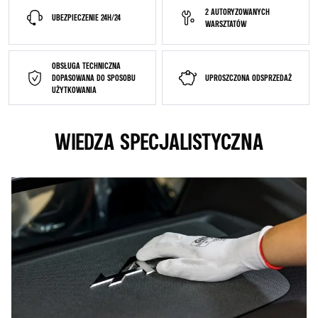
2 AUTORYZOWANYCH
UBEZPIECZENIE 24H/24
WARSZTATÓW
OBSŁUGA TECHNICZNA
DOPASOWANA DO SPOSOBU
UPROSZCZONA ODSPRZEDAŻ
UŻYTKOWANIA
WIEDZA SPECJALISTYCZNA