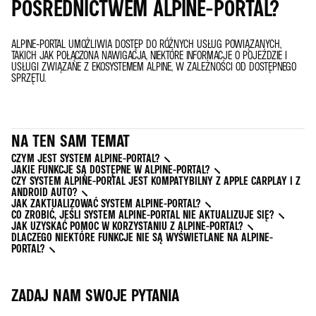
POŚREDNICTWEM ALPINE-PORTAL?
ALPINE-PORTAL UMOŻLIWIA DOSTĘP DO RÓŻNYCH USŁUG POWIĄZANYCH,
TAKICH JAK POŁĄCZONA NAWIGACJA, NIEKTÓRE INFORMACJE O POJEŹDZIE I
USŁUGI ZWIĄZANE Z EKOSYSTEMEM ALPINE, W ZALEŻNOŚCI OD DOSTĘPNEGO
SPRZĘTU.
NA TEN SAM TEMAT
CZYM JEST SYSTEM ALPINE-PORTAL?
JAKIE FUNKCJE SĄ DOSTĘPNE W ALPINE-PORTAL?
CZY SYSTEM ALPINE-PORTAL JEST KOMPATYBILNY Z APPLE CARPLAY I Z
ANDROID AUTO?
JAK ZAKTUALIZOWAĆ SYSTEM ALPINE-PORTAL?
CO ZROBIĆ, JEŚLI SYSTEM ALPINE-PORTAL NIE AKTUALIZUJE SIĘ?
JAK UZYSKAĆ POMOC W KORZYSTANIU Z ALPINE-PORTAL?
DLACZEGO NIEKTÓRE FUNKCJE NIE SĄ WYŚWIETLANE NA ALPINE-
PORTAL?
ZADAJ NAM SWOJE PYTANIA