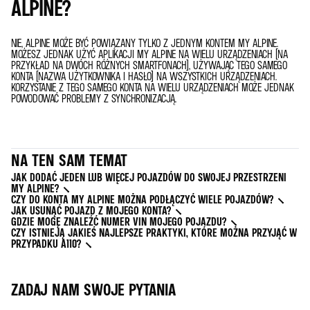
ALPINE?
NIE, ALPINE MOŻE BYĆ POWIĄZANY TYLKO Z JEDNYM KONTEM MY ALPINE.
MOŻESZ JEDNAK UŻYĆ APLIKACJI MY ALPINE NA WIELU URZĄDZENIACH (NA
PRZYKŁAD NA DWÓCH RÓŻNYCH SMARTFONACH), UŻYWAJĄC TEGO SAMEGO
KONTA (NAZWA UŻYTKOWNIKA I HASŁO) NA WSZYSTKICH URZĄDZENIACH.
KORZYSTANIE Z TEGO SAMEGO KONTA NA WIELU URZĄDZENIACH MOŻE JEDNAK
POWODOWAĆ PROBLEMY Z SYNCHRONIZACJĄ.
NA TEN SAM TEMAT
JAK DODAĆ JEDEN LUB WIĘCEJ POJAZDÓW DO SWOJEJ PRZESTRZENI
MY ALPINE?
CZY DO KONTA MY ALPINE MOŻNA PODŁĄCZYĆ WIELE POJAZDÓW?
JAK USUNĄĆ POJAZD Z MOJEGO KONTA?
GDZIE MOGĘ ZNALEŹĆ NUMER VIN MOJEGO POJAZDU?
CZY ISTNIEJĄ JAKIEŚ NAJLEPSZE PRAKTYKI, KTÓRE MOŻNA PRZYJĄĆ W
PRZYPADKU A110?
ZADAJ NAM SWOJE PYTANIA