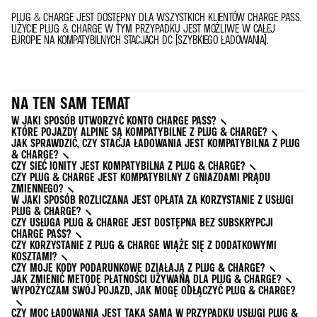
PLUG & CHARGE JEST DOSTĘPNY DLA WSZYSTKICH KLIENTÓW CHARGE PASS.
UŻYCIE PLUG & CHARGE W TYM PRZYPADKU JEST MOŻLIWE W CAŁEJ
EUROPIE NA KOMPATYBILNYCH STACJACH DC (SZYBKIEGO ŁADOWANIA).
NA TEN SAM TEMAT
W JAKI SPOSÓB UTWORZYĆ KONTO CHARGE PASS?
KTÓRE POJAZDY ALPINE SĄ KOMPATYBILNE Z PLUG & CHARGE?
JAK SPRAWDZIĆ, CZY STACJA ŁADOWANIA JEST KOMPATYBILNA Z PLUG
& CHARGE?
CZY SIEĆ IONITY JEST KOMPATYBILNA Z PLUG & CHARGE?
CZY PLUG & CHARGE JEST KOMPATYBILNY Z GNIAZDAMI PRĄDU
ZMIENNEGO?
W JAKI SPOSÓB ROZLICZANA JEST OPŁATA ZA KORZYSTANIE Z USŁUGI
PLUG & CHARGE?
CZY USŁUGA PLUG & CHARGE JEST DOSTĘPNA BEZ SUBSKRYPCJI
CHARGE PASS?
CZY KORZYSTANIE Z PLUG & CHARGE WIĄŻE SIĘ Z DODATKOWYMI
KOSZTAMI?
CZY MOJE KODY PODARUNKOWE DZIAŁAJĄ Z PLUG & CHARGE?
JAK ZMIENIĆ METODĘ PŁATNOŚCI UŻYWANĄ DLA PLUG & CHARGE?
WYPOŻYCZAM SWÓJ POJAZD, JAK MOGĘ ODŁĄCZYĆ PLUG & CHARGE?
CZY MOC ŁADOWANIA JEST TAKA SAMA W PRZYPADKU USŁUGI PLUG &