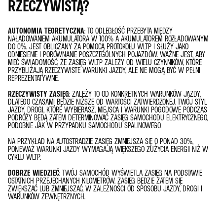
RZECZYWISTĄ?
AUTONOMIA TEORETYCZNA
: TO ODLEGŁOŚĆ PRZEBYTA MIĘDZY
NAŁADOWANIEM AKUMULATORA W 100% A AKUMULATOREM ROZŁADOWANYM
DO 0%. JEST OBLICZANY ZA POMOCĄ PROTOKOŁU WLTP I SŁUŻY JAKO
ODNIESIENIE I PORÓWNANIE POSZCZEGÓLNYCH POJAZDÓW. WAŻNE JEST, ABY
MIEĆ ŚWIADOMOŚĆ, ŻE ZASIĘG WLTP ZALEŻY OD WIELU CZYNNIKÓW, KTÓRE
PRZYBLIŻAJĄ RZECZYWISTE WARUNKI JAZDY, ALE NIE MOGĄ BYĆ W PEŁNI
REPREZENTATYWNE.
RZECZYWISTY ZASIĘG
: ZALEŻY TO OD KONKRETNYCH WARUNKÓW JAZDY,
DLATEGO CZASAMI BĘDZIE NIŻSZE OD WARTOŚCI ZATWIERDZONEJ. TWÓJ STYL
JAZDY, DROGI, KTÓRE WYBIERASZ, MIEJSCA I WARUNKI POGODOWE PODCZAS
PODRÓŻY BĘDĄ ZATEM DETERMINOWAĆ ZASIĘG SAMOCHODU ELEKTRYCZNEGO,
PODOBNIE JAK W PRZYPADKU SAMOCHODU SPALINOWEGO.
NA PRZYKŁAD NA AUTOSTRADZIE ZASIĘG ZMNIEJSZA SIĘ O PONAD 30%,
PONIEWAŻ WARUNKI JAZDY WYMAGAJĄ WIĘKSZEGO ZUŻYCIA ENERGII NIŻ W
CYKLU WLTP.
DOBRZE WIEDZIEĆ
: TWÓJ SAMOCHÓD WYŚWIETLA ZASIĘG NA PODSTAWIE
OSTATNICH PRZEJECHANYCH KILOMETRÓW. ZASIĘG BĘDZIE ZATEM SIĘ
ZWIĘKSZAĆ LUB ZMNIEJSZAĆ, W ZALEŻNOŚCI OD SPOSOBU JAZDY, DROGI I
WARUNKÓW ZEWNĘTRZNYCH.