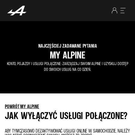
NAJCZĘŚCIEJ ZADAWANE PYTANIA
MY ALPINE
KONTO, POJAZDY I USŁUGI POŁĄCZONE: ZARZĄDZAJ SWOIM ALPINE I UZYSKUJ DOSTĘP
DO SWOICH USŁUG NA CO DZIEŃ.
POWRÓT
MY ALPINE
JAK WYŁĄCZYĆ USŁUGI POŁĄCZONE?
ABY TYMCZASOWO DEZAKTYWOWAĆ USŁUGI ONLINE W SAMOCHODZIE, NALEŻY