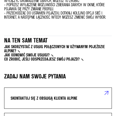
WYŁĄCZYĆ GROMADZENIE DANYCH. MOŻESZ TO ZROBIĆ:
- POPRZEZ WYŁĄCZENIE MOŻLIWOŚCI ZBIERANIA DANYCH W OKNIE, KTÓRE
POJAWIA SIĘ PRZY ZMIANIE PROFILU.
- PRZECHODZĄC DO USTAWIEŃ POJAZDU, DOTKNIJ KOLEJNO OPCJI SIEĆ I
INTERNET, A NASTĘPNIE ŁĄCZNOŚĆ. WTEDY MOŻESZ ZMIENIĆ SWÓJ WYBÓR.
NA TEN SAM TEMAT
JAK SKORZYSTAĆ Z USŁUG POŁĄCZONYCH W UŻYWANYM POJEŹDZIE
ALPINE?
JAK ODNOWIĆ SWOJE USŁUGI?
CO ZROBIĆ, JEŚLI ODSPRZEDAJESZ SWÓJ POJAZD?
ZADAJ NAM SWOJE PYTANIA
SKONTAKTUJ SIĘ Z OBSŁUGĄ KLIENTA ALPINE