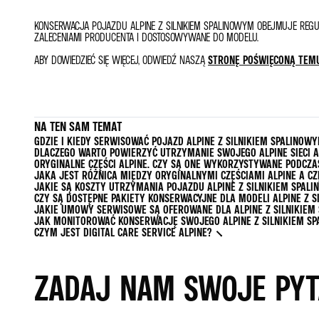
KONSERWACJA POJAZDU ALPINE Z SILNIKIEM SPALINOWYM OBEJMUJE REGU
ZALECENIAMI PRODUCENTA I DOSTOSOWYWANE DO MODELU.
ABY DOWIEDZIEĆ SIĘ WIĘCEJ, ODWIEDŹ NASZĄ
STRONĘ POŚWIĘCONĄ TEM
NA TEN SAM TEMAT
GDZIE I KIEDY SERWISOWAĆ POJAZD ALPINE Z SILNIKIEM SPALINOW
DLACZEGO WARTO POWIERZYĆ UTRZYMANIE SWOJEGO ALPINE SIECI A
ORYGINALNE CZĘŚCI ALPINE. CZY SĄ ONE WYKORZYSTYWANE PODCZA
JAKA JEST RÓŻNICA MIĘDZY ORYGINALNYMI CZĘŚCIAMI ALPINE A 
JAKIE SĄ KOSZTY UTRZYMANIA POJAZDU ALPINE Z SILNIKIEM SPAL
CZY SĄ DOSTĘPNE PAKIETY KONSERWACYJNE DLA MODELI ALPINE Z 
JAKIE UMOWY SERWISOWE SĄ OFEROWANE DLA ALPINE Z SILNIKIEM
JAK MONITOROWAĆ KONSERWACJĘ SWOJEGO ALPINE Z SILNIKIEM S
CZYM JEST DIGITAL CARE SERVICE ALPINE?
ZADAJ NAM SWOJE PYT