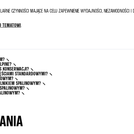
LARNE CZYNNOŚCI MAJĄCE NA CELU ZAPEWNIENIE WYDAJNOŚCI, NIEZAWODNOŚCI I D
U TEMATOWI
.
YM?
LPINE?
S KONSERWACJI?
CZĘŚCIAMI STANDARDOWYMI?
INOWYM?
SILNIKIEM SPALINOWYM?
 SPALINOWYM?
PALINOWYM?
ANIA