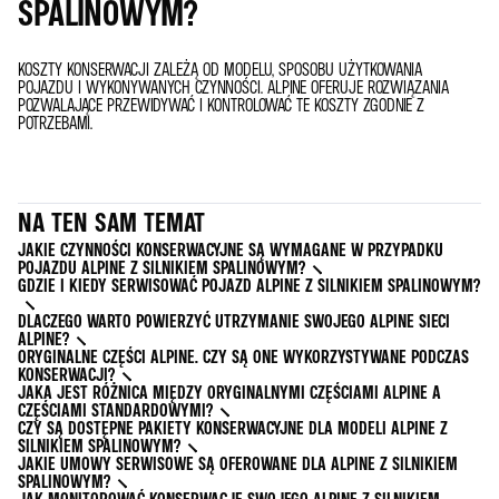
SPALINOWYM?
KOSZTY KONSERWACJI ZALEŻĄ OD MODELU, SPOSOBU UŻYTKOWANIA
POJAZDU I WYKONYWANYCH CZYNNOŚCI. ALPINE OFERUJE ROZWIĄZANIA
POZWALAJĄCE PRZEWIDYWAĆ I KONTROLOWAĆ TE KOSZTY ZGODNIE Z
POTRZEBAMI.
NA TEN SAM TEMAT
JAKIE CZYNNOŚCI KONSERWACYJNE SĄ WYMAGANE W PRZYPADKU
POJAZDU ALPINE Z SILNIKIEM SPALINOWYM?
GDZIE I KIEDY SERWISOWAĆ POJAZD ALPINE Z SILNIKIEM SPALINOWYM?
DLACZEGO WARTO POWIERZYĆ UTRZYMANIE SWOJEGO ALPINE SIECI
ALPINE?
ORYGINALNE CZĘŚCI ALPINE. CZY SĄ ONE WYKORZYSTYWANE PODCZAS
KONSERWACJI?
JAKA JEST RÓŻNICA MIĘDZY ORYGINALNYMI CZĘŚCIAMI ALPINE A
CZĘŚCIAMI STANDARDOWYMI?
CZY SĄ DOSTĘPNE PAKIETY KONSERWACYJNE DLA MODELI ALPINE Z
SILNIKIEM SPALINOWYM?
JAKIE UMOWY SERWISOWE SĄ OFEROWANE DLA ALPINE Z SILNIKIEM
SPALINOWYM?