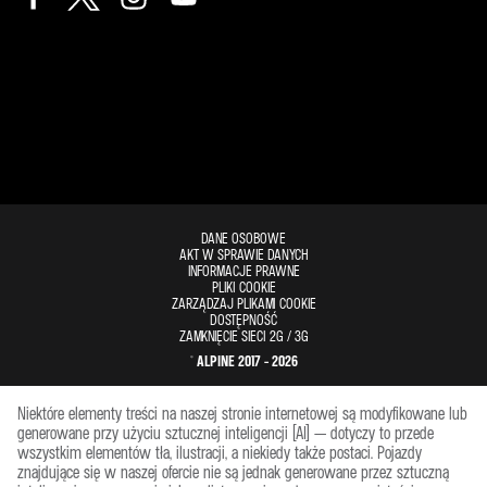
DANE OSOBOWE
AKT W SPRAWIE DANYCH
INFORMACJE PRAWNE
PLIKI COOKIE
ZARZĄDZAJ PLIKAMI COOKIE
DOSTĘPNOŚĆ
ZAMKNIĘCIE SIECI 2G / 3G
© ALPINE 2017 - 2026
Niektóre elementy treści na naszej stronie internetowej są modyfikowane lub
generowane przy użyciu sztucznej inteligencji (AI) — dotyczy to przede
wszystkim elementów tła, ilustracji, a niekiedy także postaci. Pojazdy
znajdujące się w naszej ofercie nie są jednak generowane przez sztuczną