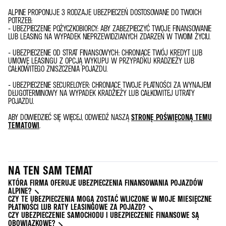
ALPINE PROPONUJE 3 RODZAJE UBEZPIECZEŃ DOSTOSOWANE DO TWOICH
POTRZEB:
- UBEZPIECZENIE POŻYCZKOBIORCY: ABY ZABEZPIECZYĆ TWOJE FINANSOWANIE
LUB LEASING NA WYPADEK NIEPRZEWIDZIANYCH ZDARZEŃ W TWOIM ŻYCIU.
- UBEZPIECZENIE OD STRAT FINANSOWYCH: CHRONIĄCE TWÓJ KREDYT LUB
UMOWĘ LEASINGU Z OPCJĄ WYKUPU W PRZYPADKU KRADZIEŻY LUB
CAŁKOWITEGO ZNISZCZENIA POJAZDU.
- UBEZPIECZENIE SECURELOYER: CHRONIĄCE TWOJE PŁATNOŚCI ZA WYNAJEM
DŁUGOTERMINOWY NA WYPADEK KRADZIEŻY LUB CAŁKOWITEJ UTRATY
POJAZDU.
ABY DOWIEDZIEĆ SIĘ WIĘCEJ, ODWIEDŹ NASZĄ
STRONĘ POŚWIĘCONĄ TEMU
TEMATOWI
.
NA TEN SAM TEMAT
KTÓRA FIRMA OFERUJE UBEZPIECZENIA FINANSOWANIA POJAZDÓW
ALPINE?
CZY TE UBEZPIECZENIA MOGĄ ZOSTAĆ WLICZONE W MOJE MIESIĘCZNE
PŁATNOŚCI LUB RATY LEASINGOWE ZA POJAZD?
CZY UBEZPIECZENIE SAMOCHODU I UBEZPIECZENIE FINANSOWE SĄ
OBOWIĄZKOWE?