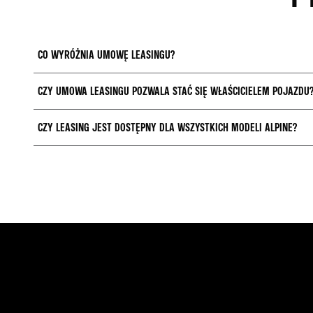
CO WYRÓŻNIA UMOWĘ LEASINGU?
CZY UMOWA LEASINGU POZWALA STAĆ SIĘ WŁAŚCICIELEM POJAZDU
W trakcie trwania umowy leasingu nie jesteś właścicielem pojazdu. Leas
CZY LEASING JEST DOSTĘPNY DLA WSZYSTKICH MODELI ALPINE?
Jeśli korzystasz z umowy leasingu, to możesz stać się właścicielem poj
Leasing jest dostępny dla wszystkich modeli Alpine.