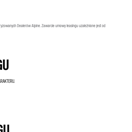
utoryzowanych Dealerów Alpine. Zawarcie umowy leasingu uzależnione jest od
GU
RAKTERU.
GU