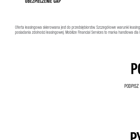
UBEZPIECZENIE GAP
Oferta leasingowa skierowana jest do przedsiębiorstw. Szczegółowe warunki leasing
posiadania zdolności leasingowej. Mobilize Financial Services to marka handlowa dla R
P
PODPISZ
P