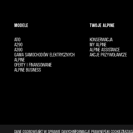
MODELE
TWOJE ALPINE
A110
KONSERWACJA
A290
MY ALPINE
A390
ALPINE ASSISTANCE
GAMA SAMOCHODÓW ELEKTRYCZNYCH
AKCJE PRZYWOŁAWCZE
ALPINE
OFERTY I FINANSOWANIE
ALPINE BUSINESS
DANE OSOBOWE
AKT W SPRAWIE DANYCH
INFORMACJE PRAWNE
PLIKI COOKIE
ZARZĄDZ