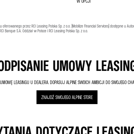
W OPCJI
u oferowanego przez RCI Leasing Polska Sp. z o.o. (Mobilize Financial Services) dostępne u A
CI Banque S.A. Oddział w Polsce i RCI Leasing Polska Sp. z o.o.
ODPISANIE UMOWY LEASIN
 UMOWĘ LEASINGU U DEALERA. DOPASUJ ALPINE SWOICH AMBICJI DO SWOJEGO CHA
ZNAJDŹ SWOJEGO ALPINE STORE
YTANIA DOTYCZĄCE LEASIN