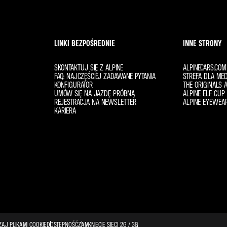
LINKI BEZPOŚREDNIE
INNE STRONY
SKONTAKTUJ SIĘ Z ALPINE
ALPINECARS.COM
FAQ: NAJCZĘŚCIEJ ZADAWANE PYTANIA
STREFA DLA ME
KONFIGURATOR
THE ORIGINALS A
UMÓW SIĘ NA JAZDĘ PRÓBNĄ
ALPINE ELF CUP 
REJESTRACJA NA NEWSLETTER
ALPINE EYEWEA
KARIERA
AJ PLIKAMI COOKIE
DOSTĘPNOŚĆ
ZAMKNIĘCIE SIECI 2G / 3G