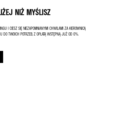
IŻEJ NIŻ MYŚLISZ
NGU I CIESZ SIĘ NIEZAPOMNIANYMI CHWILAMI ZA KIEROWNICĄ
GU DO TWOICH POTRZEB, Z OPŁATĄ WSTĘPNĄ JUŻ OD 0%.