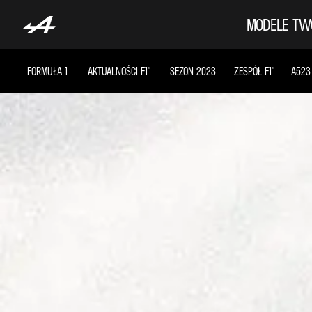
MODELE
TW
FORMUŁA 1
AKTUALNOŚCI F1®
SEZON 2023
ZESPÓŁ F1®
A523