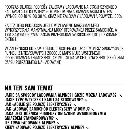
PODCZAS DŁUGIEJ PODRÓŻY ZALECAMY ŁADOWANIE NA STACJI SZYBKIEGO
ŁADOWANIA TYLKO WTEDY, GDY POZIOM NAŁADOWANIA AKUMULATORA
WYNOSI OD 10 % DO 30 %, ORAZ NIE ZALECAMY ŁADOWANIA POWYŻEJ 80%.
ZALETĄ TEGO PODEJŚCIA JEST UMOŻLIWIENIE MAKSYMALNEGO
WYKORZYSTANIA MAKSYMALNEJ MOCY OFEROWANEJ PRZEZ SAMOCHÓD, A
TYM SAMYM OPTYMALIZACJA PRZESTOJÓW W STOSUNKU DO ODZYSKANEJ
ENERGII.
W ZALEŻNOŚCI OD SAMOCHODU I DOSTĘPNYCH OPCJI MOŻESZ SKORZYSTAĆ Z
FUNKCJI ZINTEGROWANYCH ZGOOGLE MAPS I/LUB WSTĘPNEGO
PRZYGOTOWANIA TERMICZNEGO AKUMULATORA W CELU ZNACZNEGO SKRÓCENIA
CZASU POTRZEBNEGO NA ŁADOWANIE.
NA TEN SAM TEMAT
JAKIE SĄ SPOSOBY ŁADOWANIA ALPINE? I GDZIE MOŻNA ŁADOWAĆ?
JAKIE TYPY WTYCZEK I KABLI SĄ STOSOWANE?
JAK ŁADUJE SIĘ POJAZD ELEKTRYCZNY?
JAK ŁADOWAĆ SAMOCHÓD ELEKTRYCZNY W DOMU?
JAKA JEST RÓŻNICA POMIĘDZY GNIAZDEM WZMOCNIONYM A
GNIAZDEM STANDARDOWYM?
ILE TRWA ŁADOWANIE ALPINE?
KIEDY ŁADOWAĆ POJAZD ELEKTRYCZNY ALPINE?