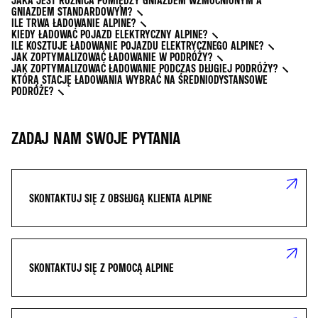
JAKA JEST RÓŻNICA POMIĘDZY GNIAZDEM WZMOCNIONYM A
GNIAZDEM STANDARDOWYM?
ILE TRWA ŁADOWANIE ALPINE?
KIEDY ŁADOWAĆ POJAZD ELEKTRYCZNY ALPINE?
ILE KOSZTUJE ŁADOWANIE POJAZDU ELEKTRYCZNEGO ALPINE?
JAK ZOPTYMALIZOWAĆ ŁADOWANIE W PODRÓŻY?
JAK ZOPTYMALIZOWAĆ ŁADOWANIE PODCZAS DŁUGIEJ PODRÓŻY?
KTÓRĄ STACJĘ ŁADOWANIA WYBRAĆ NA ŚREDNIODYSTANSOWE
PODRÓŻE?
ZADAJ NAM SWOJE PYTANIA
SKONTAKTUJ SIĘ Z OBSŁUGĄ KLIENTA ALPINE
SKONTAKTUJ SIĘ Z POMOCĄ ALPINE