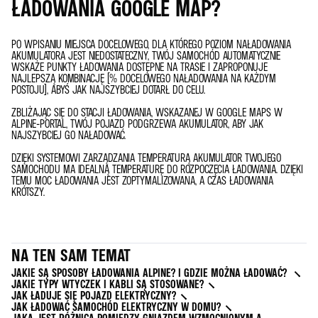
ŁADOWANIA GOOGLE MAP?
PO WPISANIU MIEJSCA DOCELOWEGO, DLA KTÓREGO POZIOM NAŁADOWANIA
AKUMULATORA JEST NIEDOSTATECZNY, TWÓJ SAMOCHÓD AUTOMATYCZNIE
WSKAŻE PUNKTY ŁADOWANIA DOSTĘPNE NA TRASIE I ZAPROPONUJE
NAJLEPSZĄ KOMBINACJĘ (% DOCELOWEGO NAŁADOWANIA NA KAŻDYM
POSTOJU), ABYŚ JAK NAJSZYBCIEJ DOTARŁ DO CELU.
ZBLIŻAJĄC SIĘ DO STACJI ŁADOWANIA, WSKAZANEJ W GOOGLE MAPS W
ALPINE-PORTAL, TWÓJ POJAZD PODGRZEWA AKUMULATOR, ABY JAK
NAJSZYBCIEJ GO NAŁADOWAĆ.
DZIĘKI SYSTEMOWI ZARZĄDZANIA TEMPERATURĄ AKUMULATOR TWOJEGO
SAMOCHODU MA IDEALNĄ TEMPERATURĘ DO ROZPOCZĘCIA ŁADOWANIA. DZIĘKI
TEMU MOC ŁADOWANIA JEST ZOPTYMALIZOWANA, A CZAS ŁADOWANIA
KRÓTSZY.
NA TEN SAM TEMAT
JAKIE SĄ SPOSOBY ŁADOWANIA ALPINE? I GDZIE MOŻNA ŁADOWAĆ?
JAKIE TYPY WTYCZEK I KABLI SĄ STOSOWANE?
JAK ŁADUJE SIĘ POJAZD ELEKTRYCZNY?
JAK ŁADOWAĆ SAMOCHÓD ELEKTRYCZNY W DOMU?