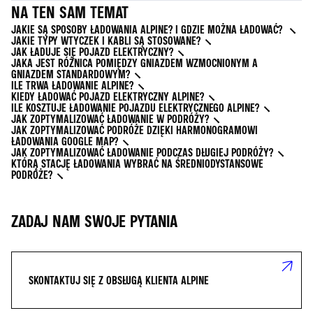
NA TEN SAM TEMAT
JAKIE SĄ SPOSOBY ŁADOWANIA ALPINE? I GDZIE MOŻNA ŁADOWAĆ?
JAKIE TYPY WTYCZEK I KABLI SĄ STOSOWANE?
JAK ŁADUJE SIĘ POJAZD ELEKTRYCZNY?
JAKA JEST RÓŻNICA POMIĘDZY GNIAZDEM WZMOCNIONYM A
GNIAZDEM STANDARDOWYM?
ILE TRWA ŁADOWANIE ALPINE?
KIEDY ŁADOWAĆ POJAZD ELEKTRYCZNY ALPINE?
ILE KOSZTUJE ŁADOWANIE POJAZDU ELEKTRYCZNEGO ALPINE?
JAK ZOPTYMALIZOWAĆ ŁADOWANIE W PODRÓŻY?
JAK ZOPTYMALIZOWAĆ PODRÓŻE DZIĘKI HARMONOGRAMOWI
ŁADOWANIA GOOGLE MAP?
JAK ZOPTYMALIZOWAĆ ŁADOWANIE PODCZAS DŁUGIEJ PODRÓŻY?
KTÓRĄ STACJĘ ŁADOWANIA WYBRAĆ NA ŚREDNIODYSTANSOWE
PODRÓŻE?
ZADAJ NAM SWOJE PYTANIA
SKONTAKTUJ SIĘ Z OBSŁUGĄ KLIENTA ALPINE