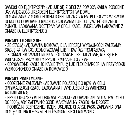
SAMOCHÓD ELEKTRYCZNY ŁADUJE SIĘ Z SIECI ZA POMOCĄ KABLA, PODOBNIE
JAK WIĘKSZOŚĆ URZĄDZEŃ ELEKTRYCZNYCH W DOMU.
DOSTARCZANY Z SAMOCHODEM KABEL MOŻNA ZATEM PODŁĄCZYĆ W SWOIM
DOMU DO DOMOWEGO GNIAZDA ŁADOWANIA LUB DO TZW. PUBLICZNEGO
PUNKTU ŁADOWANIA. DOSTĘPNY W OPCJI KABEL UMOŻLIWIA ŁADOWANIE Z
GNIAZDKA ELEKTRYCZNEGO.
PORADY TECHNICZNE:
- ZE STACJĄ ŁADOWANIA DOMOWĄ: DLA LEPSZEJ WYDAJNOŚCI ZALECAMY
STACJĘ 7,4 KW (AC, JEDNOFAZOWĄ) LUB 11 KW (AC, TRÓJFAZOWĄ);
- Z GNIAZDEM WZMOCNIONYM: ŁADOWANIE JEST MOŻLIWE, ALE BĘDZIE
WOLNIEJSZE, PRZY MOCY PRĄDU ZMIENNEGO 3,7 KW;
- ODPOWIEDNIE KABLE TO KABLE TYPU 2 LUB FLEXICHARGER (W PRZYPADKU
WZMOCNIONEGO GNIAZDKA DOMOWEGO).
PORADY PRAKTYCZNE:
- CODZIENNIE ZALECAMY ŁADOWANIE POJAZDU DO 80% W CELU
OPTYMALIZACJI CZASU ŁADOWANIA I WYDŁUŻENIA ŻYWOTNOŚCI
AKUMULATORA;
- PRZED DŁUŻSZYMI PODRÓŻAMI PLANUJ ŁADOWANIE AKUMULATORA TYLKO
DO 100%, ABY ZAPEWNIĆ SOBIE MAKSYMALNY ZASIĘG NA DRODZE;
- PODRÓŻUJ BEZPIECZNIEJ DZIĘKI USŁUDZE CHARGE PASS. ZAPEWNIA ONA
DOSTĘP DO NAJLEPSZEJ EUROPEJSKIEJ SIECI ŁADOWANIA.